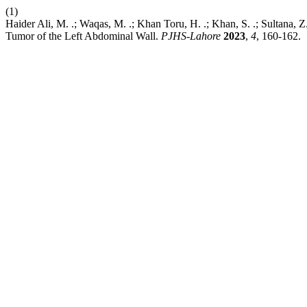
(1)
Haider Ali, M. .; Waqas, M. .; Khan Toru, H. .; Khan, S. .; Sultana,
Tumor of the Left Abdominal Wall.
PJHS-Lahore
2023
,
4
, 160-162.